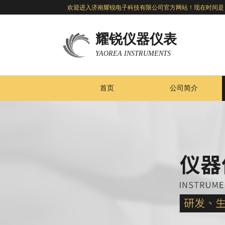
欢迎进入济南耀锐电子科技有限公司官方网站！现在时间是：20
耀锐仪器仪表
YAOREA INSTRUMENTS
首页
公司简介