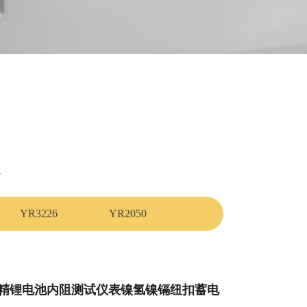
组
YR3226
YR2050
0+高精锂电池内阻测试仪表镍氢镍镉纽扣蓄电