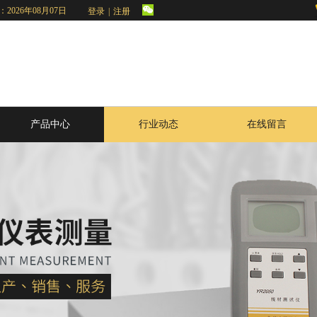
26年08月07日
登录
|
注册
产品中心
行业动态
在线留言